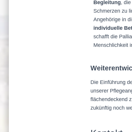
Begleitung
, di
Schmerzen zu li
Angehörige in d
individuelle B
schafft die Pal
Menschlichkeit i
Weiterentwi
Die Einführung de
unserer Pflegeange
flächendeckend zu
zukünftig noch w