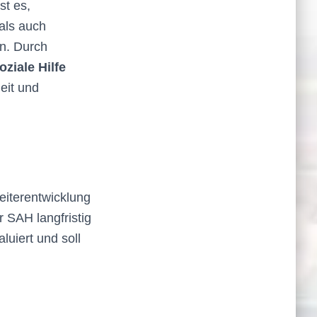
st es,
als auch
n. Durch
ziale Hilfe
eit und
Weiterentwicklung
r SAH langfristig
luiert und soll