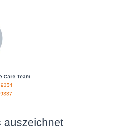
ive Care Team
49354
49337
 auszeichnet